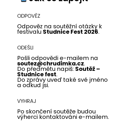
ODPOVĚZ
Odpověz na soutěžní otázky k
festivalu
Studnice Fest 2026
.
ODEŠLI
Pošli odpovědi e-mailem na
soutez@chrudimka.cz
.
Do předmětu napiš:
Soutěž –
Studnice fest
.
Do zprávy uveď také své jméno
a odkud jsi.
VYHRAJ
Po skončení soutěže budou
výherci kontaktováni e-mailem.