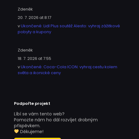
Zdeněk
20. 7. 2026 at 8:17
v
Ukončené: Lidl Plus soutěž Alesto: vyhraj zážitkové
pobyty a kupony
Zdeněk
18. 7. 2026 at 7:55
v
Ukončené: Coca-Cola ICON: vyhraj cestu kolem
světa a ikonické ceny
Podpořte projekt
Líbí se vám tento web?
Pomozte nám ho dál rozvíjet drobným
příspěvkem.
Děkujeme!