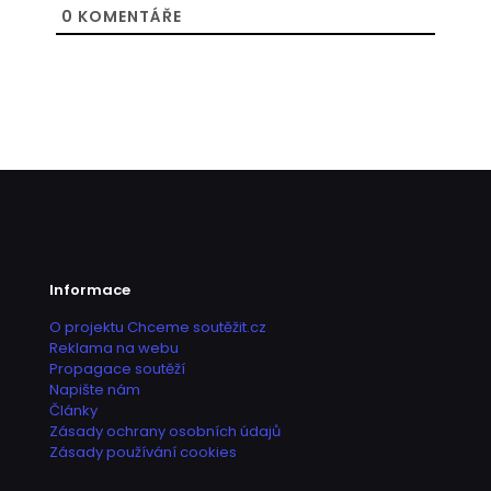
0
KOMENTÁŘE
Informace
O projektu Chceme soutěžit.cz
Reklama na webu
Propagace soutěží
Napište nám
Články
Zásady ochrany osobních údajů
Zásady používání cookies