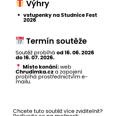
Výhry
vstupenky na Studnice Fest
2026
Termín soutěže
Soutěž probíhá
od 16. 06. 2026
do 16. 07. 2026.
Místo konání:
web
Chrudimka.cz
a zapojení
probíhá prostřednictvím e-
mailu.
Chcete tuto soutěž více zviditelnit?
Podívejte se na možnosti