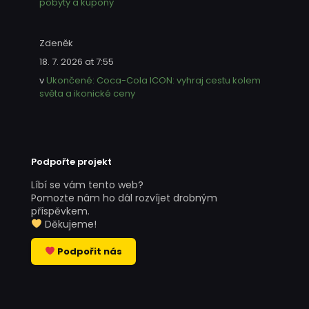
pobyty a kupony
Zdeněk
18. 7. 2026 at 7:55
v
Ukončené: Coca-Cola ICON: vyhraj cestu kolem
světa a ikonické ceny
Podpořte projekt
Líbí se vám tento web?
Pomozte nám ho dál rozvíjet drobným
příspěvkem.
Děkujeme!
Podpořit nás