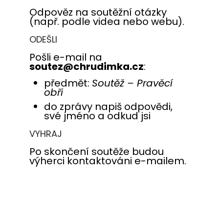
Odpověz na soutěžní otázky
(např. podle videa nebo webu).
ODEŠLI
Pošli e-mail na
soutez@chrudimka.cz
:
předmět:
Soutěž – Pravěcí
obři
do zprávy napiš odpovědi,
své jméno a odkud jsi
VYHRAJ
Po skončení soutěže budou
výherci kontaktováni e-mailem.