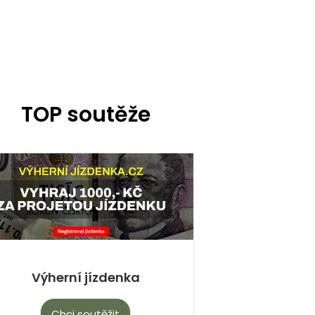
TOP soutěže
Výherní jízdenka
Chci soutěžit