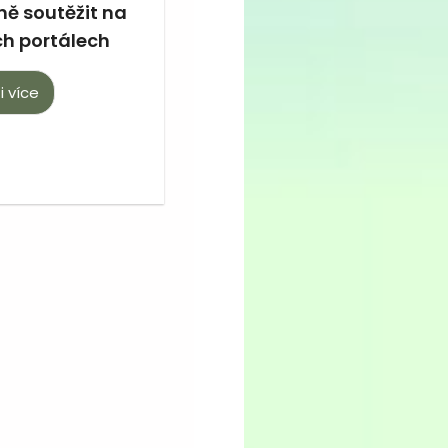
ně soutěžit na
ch portálech
i více