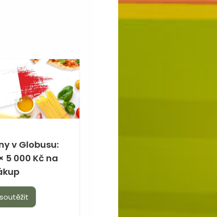
dny v Globusu:
× 5 000 Kč na
ákup
soutěžit