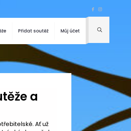
ěže
Přidat soutěž
Můj účet
utěže a
třebitelské. Ať už