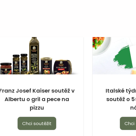
Franz Josef Kaiser soutěž v
Italské tý
Albertu o gril a pece na
soutěž o 5
pizzu
n
Chci soutěžit
Chci 