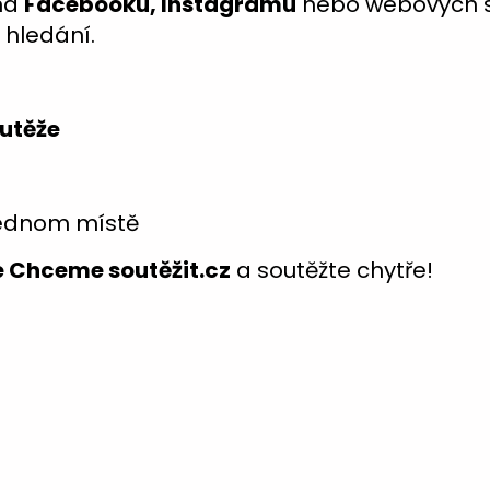
 na
Facebooku, Instagramu
nebo webových s
 hledání.
utěže
 jednom místě
e Chceme soutěžit.cz
a soutěžte chytře!