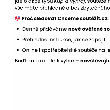
jde o akce typu
Kup a vyhraj
, soutěže
vše máte přehledně a bez zbytečného
Proč sledovat Chceme soutěžit.cz:
Denně přidáváme
nové ověřené so
Přehledné instrukce, jak se zapojit
Online i spotřebitelské soutěže na
Buďte o krok blíž k výhře –
navštěvujt