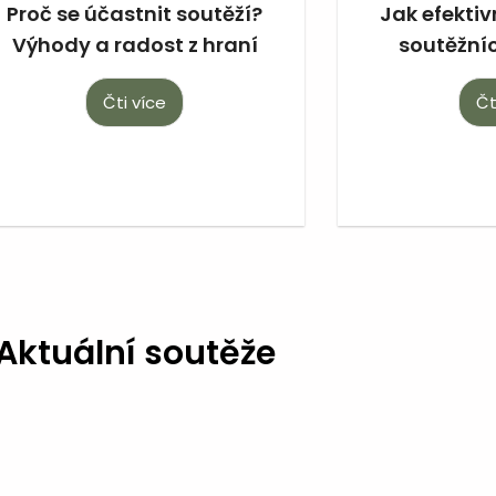
Proč se účastnit soutěží?
Jak efektiv
Výhody a radost z hraní
soutěžní
Čti více
Čt
Aktuální soutěže