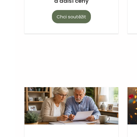
a další ceny
Chci soutěžit