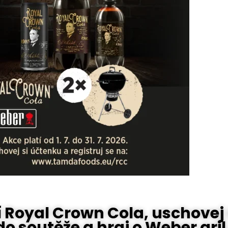
í Royal Crown Cola, uschovej
 do soutěže a hraj o Weber gril