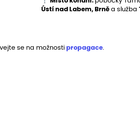
Místo konání:
pobočky Tam
Ústí nad Labem, Brně
a služba
dívejte se na možnosti
propagace
.