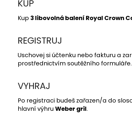
KUP
Kup
3 libovolná balení Royal Crown C
REGISTRUJ
Uschovej si účtenku nebo fakturu a zare
prostřednictvím soutěžního formuláře.
VYHRAJ
Po registraci budeš zařazen/a do slos
hlavní výhru
Weber gril
.