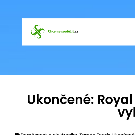
Ukončené: Royal
vy
Domácnost a elektronika
,
Tamda Foods
,
Ukončené