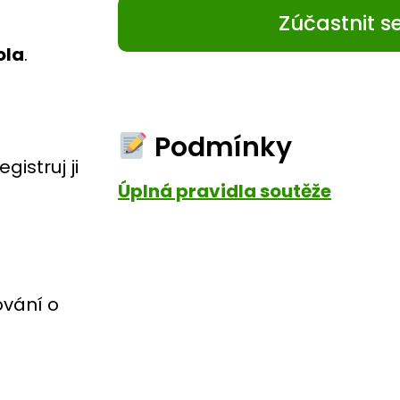
Zúčastnit s
ola
.
Podmínky
gistruj ji
Úplná pravidla soutěže
ování o