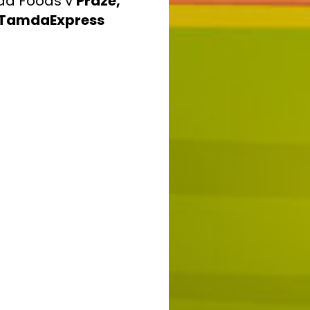
da Foods v
Praze,
TamdaExpress